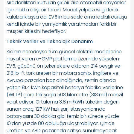
sıradanlıktan kurtulan şık bir aile otomobili arayanlar
için nokta atışı bir tercih. Model yelpazesi giderek
kalabalıklaşsa da, EV5’in bu sade ama iddialı duruşu
kendi içinde bir yamyamlık yaratmadan farklı bir
müşteri kitlesini hedefliyor.
Teknik Veriler ve Teknolojik Donanım
Kia’nın neredeyse tüm güncel elektrikli modellerine
hayat veren e-GMP platformu üzerinde yükselen
EV5, gücünü ön tekerleklere aktaran 214 beygir ve
218 lb-ft tork üreten bir motora sahip. İngiltere ve
Avrupa pazarları baz alındığında, zemin altında
yatan 81.4 kWh kapasiteli batarya fabrika verilerine
(WLTP) göre tek şarjla 503 kilometre (313 mil) menzil
vaat ediyor. Ortalama 3.8 mi/kWh tüketim değeri
sunan araç, 127 kW hızlı şarj istasyonlarında
bataryasını 30 dakika gibi temiz bir sürede yüzde
10’dan yüzde 80 doluluğa ulaştırabiliyor. Çin’de
üretilen ve ABD pazarında satışa sunulmayacak