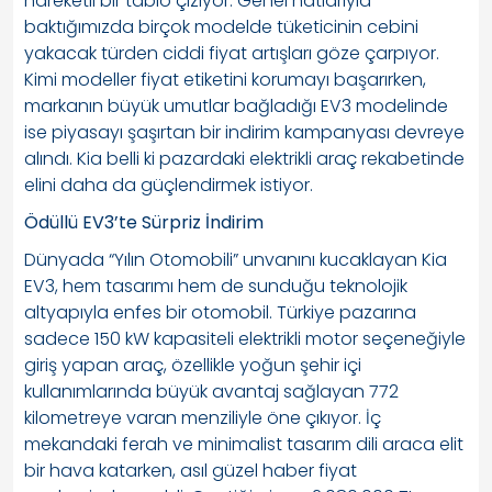
hareketli bir tablo çiziyor. Genel hatlarıyla
baktığımızda birçok modelde tüketicinin cebini
yakacak türden ciddi fiyat artışları göze çarpıyor.
Kimi modeller fiyat etiketini korumayı başarırken,
markanın büyük umutlar bağladığı EV3 modelinde
ise piyasayı şaşırtan bir indirim kampanyası devreye
alındı. Kia belli ki pazardaki elektrikli araç rekabetinde
elini daha da güçlendirmek istiyor.
Ödüllü EV3’te Sürpriz İndirim
Dünyada “Yılın Otomobili” unvanını kucaklayan Kia
EV3, hem tasarımı hem de sunduğu teknolojik
altyapıyla enfes bir otomobil. Türkiye pazarına
sadece 150 kW kapasiteli elektrikli motor seçeneğiyle
giriş yapan araç, özellikle yoğun şehir içi
kullanımlarında büyük avantaj sağlayan 772
kilometreye varan menziliyle öne çıkıyor. İç
mekandaki ferah ve minimalist tasarım dili araca elit
bir hava katarken, asıl güzel haber fiyat