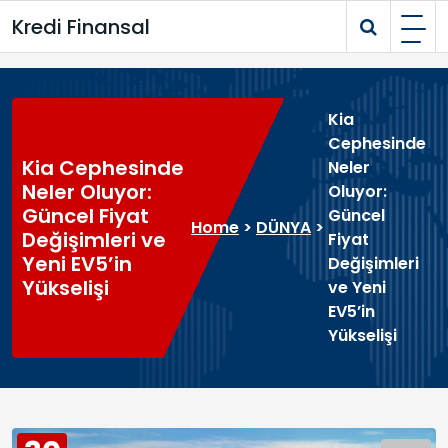
Skip
Kredi Finansal
to
content
Kia
Cephesinde
Kia Cephesinde
Neler
Neler Oluyor:
Oluyor:
Güncel Fiyat
Güncel
Home
>
DÜNYA
>
Değişimleri ve
Fiyat
Yeni EV5’in
Değişimleri
Yükselişi
ve Yeni
EV5’in
Yükselişi