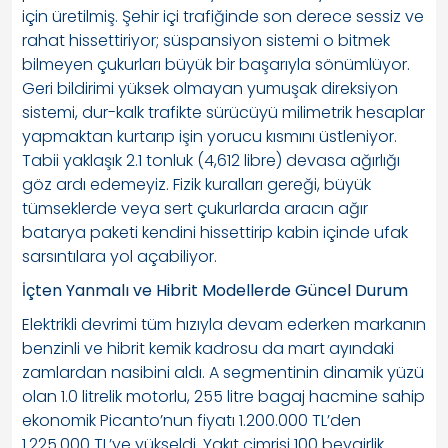
için üretilmiş. Şehir içi trafiğinde son derece sessiz ve
rahat hissettiriyor; süspansiyon sistemi o bitmek
bilmeyen çukurları büyük bir başarıyla sönümlüyor.
Geri bildirimi yüksek olmayan yumuşak direksiyon
sistemi, dur-kalk trafikte sürücüyü milimetrik hesaplar
yapmaktan kurtarıp işin yorucu kısmını üstleniyor.
Tabii yaklaşık 2.1 tonluk (4,612 libre) devasa ağırlığı
göz ardı edemeyiz. Fizik kuralları gereği, büyük
tümseklerde veya sert çukurlarda aracın ağır
batarya paketi kendini hissettirip kabin içinde ufak
sarsıntılara yol açabiliyor.
İçten Yanmalı ve Hibrit Modellerde Güncel Durum
Elektrikli devrimi tüm hızıyla devam ederken markanın
benzinli ve hibrit kemik kadrosu da mart ayındaki
zamlardan nasibini aldı. A segmentinin dinamik yüzü
olan 1.0 litrelik motorlu, 255 litre bagaj hacmine sahip
ekonomik Picanto’nun fiyatı 1.200.000 TL’den
1.225.000 TL’ye yükseldi. Yakıt cimrisi 100 beygirlik