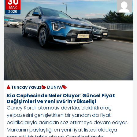
30
MAR
2026
Tuncay Yavuz
DÜNYA
Kia Cephesinde Neler Oluyor: Güncel Fiyat
Değişimleri ve Yeni EV5’in Yükselişi
Güney Koreli otomotiv devi Kia, elektrikli araç
yelpazesini genişletirken bir yandan da fiyat
politikalarıyla adından söz ettirmeye devam ediyor.
Markanın paylaştığı en yeni fiyat listesi oldukça