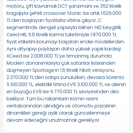
motoru, çift kavramalı DCT şanzımanı ve 352 litrelik
bagajıyla şehirli crossover Stonic ise artık 1.625.000
TL’den başlayan fiyatlarla vitrine çıkıyor. C
segmentinde dengeli yapısıyla bilinen 140 beygirlik
Ceed HB, 5.6 litrelik karma tüketimiyle 1.970.000 TL
fiyat etiketini korumayı başaran ender modellerden.
Aynı altyapıyı paylaşan daha yüksek yapılı kardeşi
XCeed ise 2.008.000 TL’ye tırmanmış durumda.
Modern donanımlarıyla çok satanlar listesinden
düşmeyen Sportage’ın 1.6 litrelik hibrit versiyonu
2.370.000 TL’den satışa sunulurken, devasa Sorento
5.510.000 TL, elektrikli fırtına EV6 3.100.000 TL ve ailenin
en büyüğü EV9 ise 5.770.000 TL seviyesinden alıcı
bekliyor. Tüm bu rakamların Kia’nın resmi
veritabanından alındığını ve otomotiv pazarının
dinamikleri gereği aylık olarak güncellenmeye
devam edeceğini unutmamak gerekiyor.