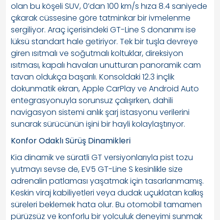
olan bu köşeli SUV, 0’dan 100 km/s hıza 8.4 saniyede
çıkarak cüssesine göre tatminkar bir ivmelenme
sergiliyor. Araç içerisindeki GT-Line S donanımı ise
lüksü standart hale getiriyor. Tek bir tuşla devreye
giren ısıtmalı ve soğutmalı koltuklar, direksiyon
ısıtması, kapalı havaları unutturan panoramik cam
tavan oldukça başarılı. Konsoldaki 12.3 inçlik
dokunmatik ekran, Apple CarPlay ve Android Auto
entegrasyonuyla sorunsuz çalışırken, dahili
navigasyon sistemi anlık şarj istasyonu verilerini
sunarak sürücünün işini bir hayli kolaylaştırıyor.
Konfor Odaklı Sürüş Dinamikleri
Kia dinamik ve süratli GT versiyonlarıyla pist tozu
yutmayı sevse de, EV5 GT-Line S kesinlikle size
adrenalin patlaması yaşatmak için tasarlanmamış.
Keskin viraj kabiliyetleri veya dudak uçuklatan kalkış
süreleri beklemek hata olur. Bu otomobil tamamen
pürüzsüz ve konforlu bir yolculuk deneyimi sunmak