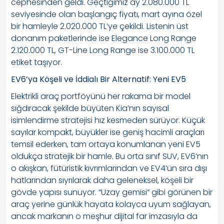
cephesinden geldi. Geçtiğimiz ay 2.080.000 TL
seviyesinde olan başlangıç fiyatı, mart ayına özel
bir hamleyle 2.020.000 TL’ye çekildi. Listenin üst
donanım paketlerinde ise Elegance Long Range
2.120.000 TL, GT-Line Long Range ise 3.100.000 TL
etiket taşıyor.
EV6’ya Köşeli ve İddialı Bir Alternatif: Yeni EV5
Elektrikli araç portföyünü her rakama bir model
sığdıracak şekilde büyüten Kia’nın sayısal
isimlendirme stratejisi hız kesmeden sürüyor. Küçük
sayılar kompakt, büyükler ise geniş hacimli araçları
temsil ederken, tam ortaya konumlanan yeni EV5
oldukça stratejik bir hamle. Bu orta sınıf SUV, EV6’nın
o akışkan, fütüristik kıvrımlarından ve EV4’ün sıra dışı
hatlarından sıyrılarak daha geleneksel, köşeli bir
gövde yapısı sunuyor. “Uzay gemisi” gibi görünen bir
araç yerine günlük hayata kolayca uyum sağlayan,
ancak markanın o meşhur dijital far imzasıyla da