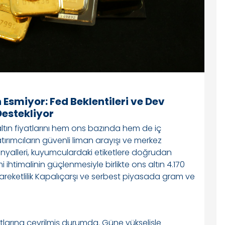
Esmiyor: Fed Beklentileri ve Dev
Destekliyor
ltın fiyatlarını hem ons bazında hem de iç
rımcıların güvenli liman arayışı ve merkez
sinyalleri, kuyumculardaki etiketlere doğrudan
i ihtimalinin güçlenmesiyle birlikte ons altın 4.170
hareketlilik Kapalıçarşı ve serbest piyasada gram ve
tlarına çevrilmiş durumda. Güne yükselişle