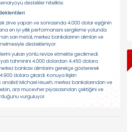
enaryoyu destekler nitelikte.
eklentileri
rek zirve yapan ve sonrasında 4.000 dolar eşiğinin
ana en iyi yıllık performansını sergileme yolunda
anan sarı metal, merkez bankalarının alımları ve
yönelmesiyle destekleniyor.
erini yukarı yönlü revize etmekte gecikmedi.
 fiyatı tahminini 4.000 dolardan 4.450 dolara
 merkez bankası alımlarını gerekçe göstererek
4.900 dolara çıkardı. Konuya ilişkin
analisti Michael Hsueh, merkez bankalarından ve
ebin, arzı mücevher piyasasından çektiğini ve
urduğunu vurguluyor.