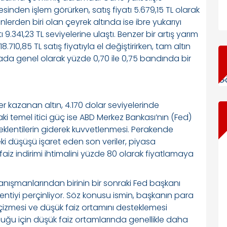
sinden işlem görürken, satış fiyatı 5.679,15 TL olarak
ünlerden biri olan çeyrek altında ise ibre yukarıyı
atı 9.341,23 TL seviyelerine ulaştı. Benzer bir artış yarım
.710,85 TL satış fiyatıyla el değiştirirken, tam altın
asada genel olarak yüzde 0,70 ile 0,75 bandında bir
Gö
 kazanan altın, 4.170 dolar seviyelerinde
ki temel itici güç ise ABD Merkez Bankası’nın (Fed)
eklentilerin giderek kuvvetlenmesi. Perakende
ki düşüşü işaret eden son veriler, piyasa
faiz indirimi ihtimalini yüzde 80 olarak fiyatlamaya
anışmanlarından birinin bir sonraki Fed başkanı
ntiyi perçinliyor. Söz konusu ismin, başkanın para
l çizmesi ve düşük faiz ortamını desteklemesi
olduğu için düşük faiz ortamlarında genellikle daha