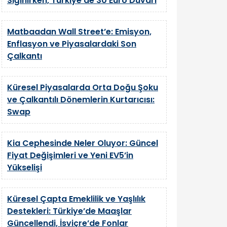
Sığınırken, Türkiye’de 30 Euro Duvarı
Matbaadan Wall Street’e: Emisyon,
Enflasyon ve Piyasalardaki Son
Çalkantı
Küresel Piyasalarda Orta Doğu Şoku
ve Çalkantılı Dönemlerin Kurtarıcısı:
Swap
Kia Cephesinde Neler Oluyor: Güncel
Fiyat Değişimleri ve Yeni EV5’in
Yükselişi
Küresel Çapta Emeklilik ve Yaşlılık
Destekleri: Türkiye’de Maaşlar
Güncellendi, İsviçre’de Fonlar