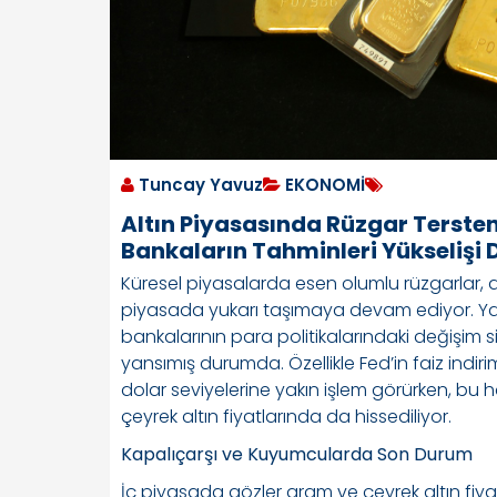
Tuncay Yavuz
EKONOMİ
Altın Piyasasında Rüzgar Tersten 
Bankaların Tahminleri Yükselişi 
Küresel piyasalarda esen olumlu rüzgarlar, a
piyasada yukarı taşımaya devam ediyor. Yatı
bankalarının para politikalarındaki değişim 
yansımış durumda. Özellikle Fed’in faiz indirim
dolar seviyelerine yakın işlem görürken, bu 
çeyrek altın fiyatlarında da hissediliyor.
Kapalıçarşı ve Kuyumcularda Son Durum
İç piyasada gözler gram ve çeyrek altın fiya