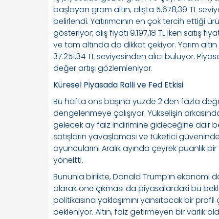
başlayan gram altın, alışta 5.678,39 TL seviye
belirlendi. Yatırımcının en çok tercih ettiği ür
gösteriyor; alış fiyatı 9.197,18 TL iken satış fiy
ve tam altında da dikkat çekiyor. Yarım altın 18
37.251,34 TL seviyesinden alıcı buluyor. Piy
değer artışı gözlemleniyor.
Küresel Piyasada Ralli ve Fed Etkisi
Bu hafta ons başına yüzde 2’den fazla değer
dengelenmeye çalışıyor. Yükselişin arkasında
gelecek ay faiz indirimine gideceğine dair b
satışların yavaşlaması ve tüketici güveninde
oyuncularını Aralık ayında çeyrek puanlık bir 
yöneltti.
Bununla birlikte, Donald Trump’ın ekonomi d
olarak öne çıkması da piyasalardaki bu bekle
politikasına yaklaşımını yansıtacak bir profi
bekleniyor. Altın, faiz getirmeyen bir varlık 